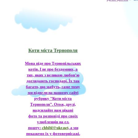
Коти міста Тернополя
Мова піде про Тернопільських
котів. І не про бездомних, а
тих, яких з великою любов'ю
доглядають господарі. Їх так
багато, що мабуть, саме тому
ми відвели на нашому сайті
рубрику "Коти міста
Тернополя". Отож, друзі,
надсилайте нам цікаві
фото та розповіді про своїх
улюбленців на ел.
пошту:
chbibl@ukr.net
, а ми
покажемо їх у фотовернісажі.