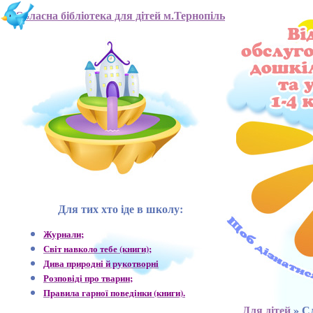
Обласна бібліотека для дітей м.Тернопіль
Для тих хто іде в школу:
Журнали;
Світ навколо тебе (книги);
Дива природні й рукотворні
Розповіді про тварин;
Правила гарної поведінки (книги).
Для дітей
» С