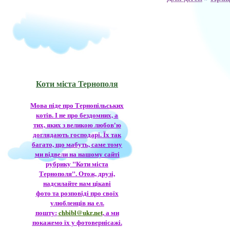
Коти міста Тернополя
Мова піде про Тернопільських
котів. І не про бездомних, а
тих, яких з великою любов'ю
доглядають господарі. Їх так
багато, що мабуть, саме тому
ми відвели на нашому сайті
рубрику "Коти міста
Тернополя". Отож, друзі,
надсилайте нам цікаві
фото та розповіді про своїх
улюбленців на ел.
пошту:
chbibl@ukr.net
, а ми
покажемо їх у фотовернісажі.