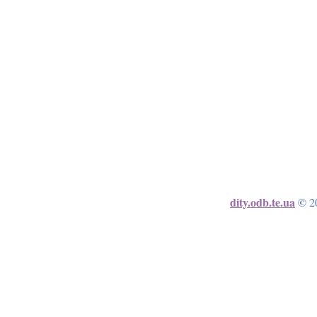
dity.odb.te.ua
©
2