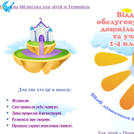
Обласна бібліотека для дітей м.Тернопіль
Для тих хто іде в школу:
Журнали;
Світ навколо тебе (книги);
Дива природні й рукотворні
Розповіді про тварин;
Правила гарної поведінки (книги).
Для дітей
»
Прац