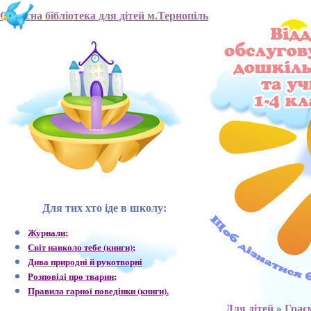
Обласна бібліотека для дітей м.Тернопіль
Для тих хто іде в школу:
Журнали;
Світ навколо тебе (книги);
Дива природні й рукотворні
Розповіді про тварин;
Правила гарної поведінки (книги).
Для дітей
»
Грає