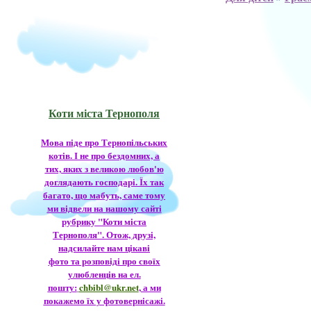
Коти міста Тернополя
Мова піде про Тернопільських
котів. І не про бездомних, а
тих, яких з великою любов'ю
доглядають господарі. Їх так
багато, що мабуть, саме тому
ми відвели на нашому сайті
рубрику "Коти міста
Тернополя". Отож, друзі,
надсилайте нам цікаві
фото та розповіді про своїх
улюбленців на ел.
пошту:
chbibl@ukr.net
, а ми
покажемо їх у фотовернісажі.