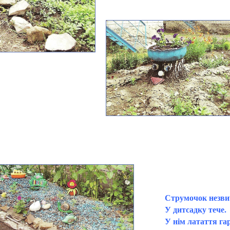
Струмочок незв
У дитсадку тече.
У нім латаття га