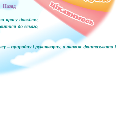
Назад
 красу довкілля,
витися до всього,
у – природну і рукотворну, а також фантазувати і