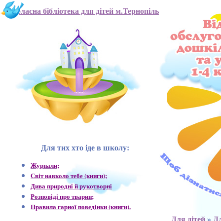
Обласна бібліотека для дітей м.Тернопіль
Для тих хто іде в школу:
Журнали;
Світ навколо тебе (книги);
Дива природні й рукотворні
Розповіді про тварин;
Правила гарної поведінки (книги).
Для дітей
»
Дл