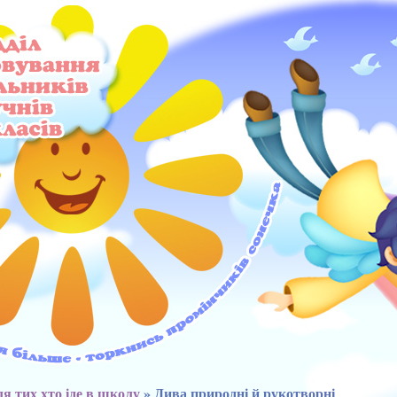
я тих хто іде в школу
» Дива природні й рукотворні