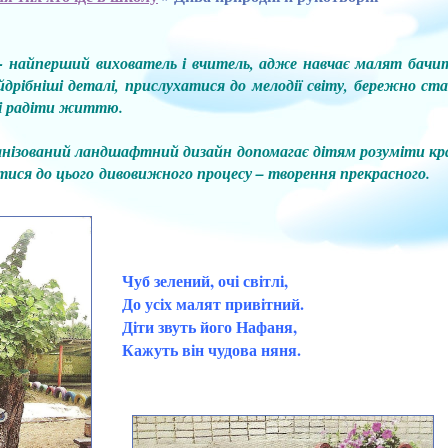
йперший вихователь і вчитель, адже навчає малят бачити
рібніші деталі, прислухатися до мелодії світу, бережно ста
 і радіти життю.
ізований ландшафтний дизайн допомагає дітям розуміти крас
ися до цього дивовижного процесу – творення прекрасного.
Чуб зелений, очі світлі,
До усіх малят привітний.
Діти звуть його Нафаня,
Кажуть він чудова няня.