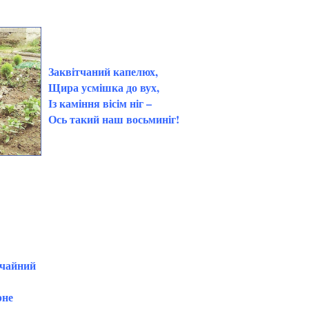
Заквітчаний капелюх,
Щира усмішка до вух,
Із каміння вісім ніг –
Ось такий наш восьминіг!
ичайний
рне