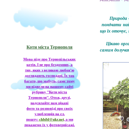
Природа - на
помічати найд
що їх оточує,
Цікаво орган
Коти міста Тернополя
самим долучат
Мова піде про Тернопільських
котів. І не про бездомних, а
тих, яких з великою любов'ю
доглядають господарі. Їх так
багато, що мабуть, саме тому
ми відвели на нашому сайті
рубрику "Коти міста
Тернополя". Отож, друзі,
надсилайте нам цікаві
фото та розповіді про своїх
улюбленців на ел.
пошту:
chbibl@ukr.net
, а ми
покажемо їх у фотовернісажі.